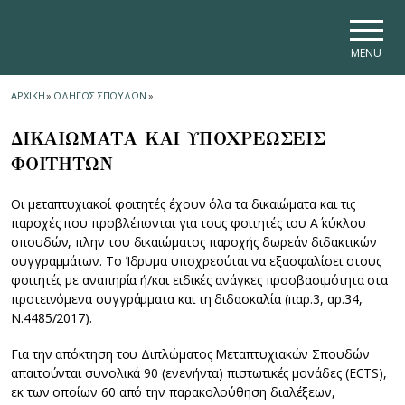
Skip to main navigation
Skip to main content
Skip to page footer
MENU
ΑΡΧΙΚΗ
»
ΟΔΗΓΟΣ ΣΠΟΥΔΩΝ
»
ΔΙΚΑΙΩΜΑΤΑ ΚΑΙ ΥΠΟΧΡΕΩΣΕΙΣ
ΦΟΙΤΗΤΩΝ
Οι μεταπτυχιακοί φοιτητές έχουν όλα τα δικαιώματα και τις
παροχές που προβλέπονται για τους φοιτητές του Α΄ κύκλου
σπουδών, πλην του δικαιώματος παροχής δωρεάν διδακτικών
συγγραμμάτων. Το Ίδρυμα υποχρεούται να εξασφαλίσει στους
φοιτητές με αναπηρία ή/και ειδικές ανάγκες προσβασιμότητα στα
προτεινόμενα συγγράμματα και τη διδασκαλία (παρ.3, αρ.34,
Ν.4485/2017).
Για την απόκτηση του Διπλώματος Μεταπτυχιακών Σπουδών
απαιτούνται συνολικά 90 (ενενήντα) πιστωτικές μονάδες (ECTS),
εκ των οποίων 60 από την παρακολούθηση διαλέξεων,