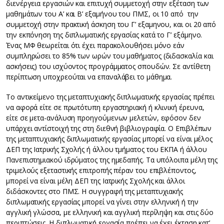
διενέργεια εργασιών και επιτυχή συμμετοχή στην εξέταση των
μαθημάτων του Α’ και Β’ εξαμήνου του ΠΜΣ, οι 10 από την
συμμετοχή στην πρακτική άσκηση του Γ’ εξαμηνου, και οι 20 από
την εκπόνηση της διπλωματικής εργασίας κατά το Γ’ εξάμηνο.
Ένας ΜΦ θεωρείται ότι έχει παρακολουθήσει μόνο εάν
συμπληρώσει το 85% των ωρών του μαθήματος (διδασκαλία και
ασκήσεις) του ισχύοντος προγράμματος σπουδών. Σε αντίθετη
περίπτωση υποχρεούται να επαναλάβει το μάθημα.
Το αντικείμενο της μεταπτυχιακής διπλωματικής εργασίας πρέπει
να αφορά είτε σε πρωτότυπη εργαστηριακή ή κλινική έρευνα,
είτε σε μετα-ανάλυση προηγούμενων μελετών, εφόσον δεν
υπάρχει αντίστοιχή της στη διεθνή βιβλιογραφία. Ο Επιβλέπων
της μεταπτυχιακής διπλωματικής εργασίας μπορεί να είναι μέλος
ΔΕΠ της Ιατρικής Σχολής ή άλλου τμήματος του ΕΚΠΑ ή άλλου
Πανεπιστημιακού ιδρύματος της ημεδαπής. Τα υπόλοιπα μέλη της
τριμελούς εξεταστικής επιτροπής πέραν του επιβλέποντος,
μπορεί να είναι μέλη ΔΕΠ της Ιατρικής Σχολής και άλλοι
διδάσκοντες στο ΠΜΣ. Η συγγραφή της μεταπτυχιακής
διπλωματικής εργασίας μπορεί να γίνει στην ελληνική ή την
αγγλική γλώσσα, με ελληνική και αγγλική περίληψη και στις δύο
περιπτώσεις. Η διπλωματική εργασία πρέπει να έχει έκταση κατ’